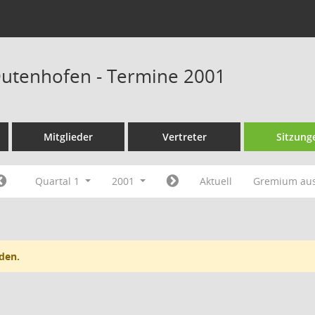
Dutenhofen - Termine 2001
Mitglieder
Vertreter
Sitzung
Quartal 1
2001
Aktuell
Gremium au
den.