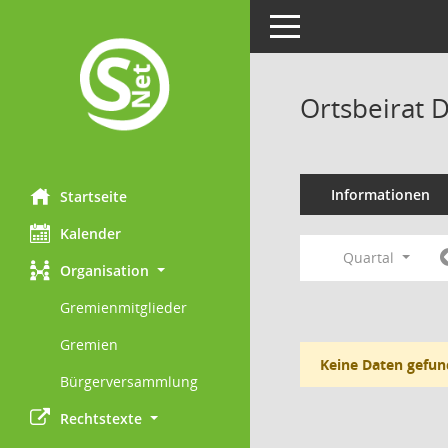
Toggle navigation
Ortsbeirat 
Informationen
Startseite
Kalender
Quartal
Organisation
Gremienmitglieder
Gremien
Keine Daten gefun
Bürgerversammlung
Rechtstexte