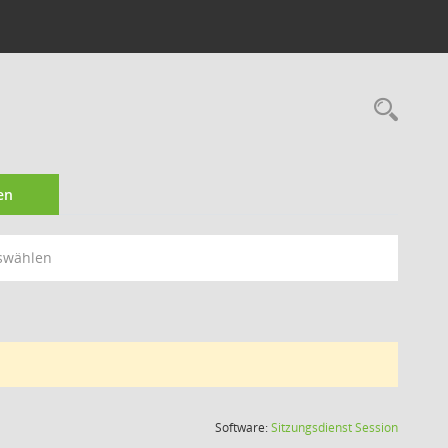
Rec
en
swählen
(Wird in
Software:
Sitzungsdienst
Session