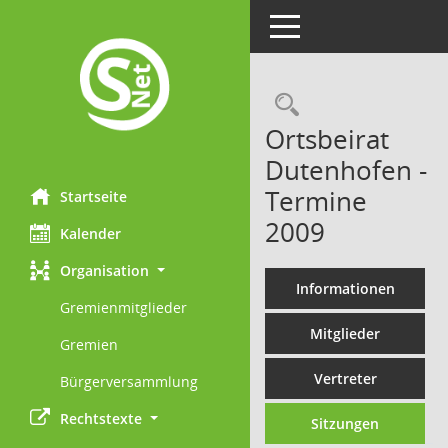
Toggle navigation
Rechercheau
Ortsbeirat
Dutenhofen -
Termine
Startseite
2009
Kalender
Organisation
Informationen
Gremienmitglieder
Mitglieder
Gremien
Vertreter
Bürgerversammlung
Rechtstexte
Sitzungen