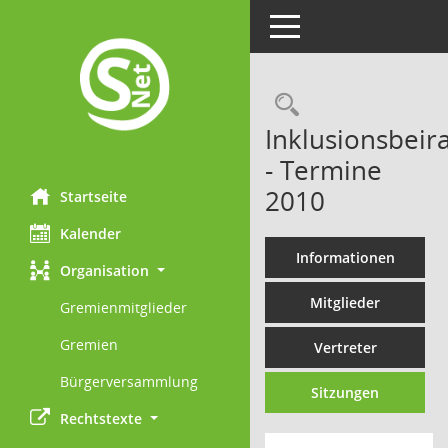
Toggle navigation
Rechercheau
Inklusionsbeira
- Termine
2010
Startseite
Kalender
Informationen
Organisation
Mitglieder
Gremienmitglieder
Gremien
Vertreter
Bürgerversammlung
Sitzungen
Rechtstexte