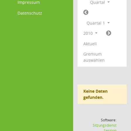
Impressum
Quartal
Datenschutz
Quartal 1
2010
Aktuell
Gremium
auswählen
Keine Daten
gefunden.
Software:
Sitzungsdienst
(Wird in
Session