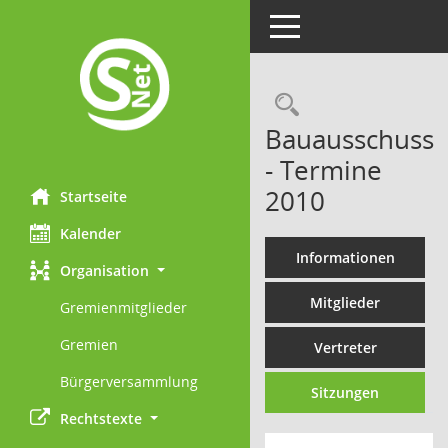
Toggle navigation
Rechercheau
Bauausschuss
- Termine
2010
Startseite
Kalender
Informationen
Organisation
Mitglieder
Gremienmitglieder
Gremien
Vertreter
Bürgerversammlung
Sitzungen
Rechtstexte