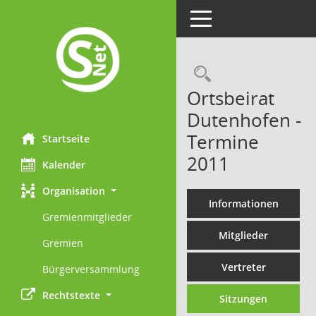
Toggle navigation
Rechercheau
Ortsbeirat
Dutenhofen -
Termine
Startseite
2011
Kalender
Organisation
Informationen
Gremienmitglieder
Mitglieder
Gremien
Vertreter
Bürgerversammlung
Rechtstexte
Sitzungen