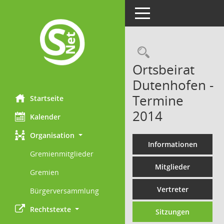
Toggle navigation
Rechercheau
Ortsbeirat
Dutenhofen -
Termine
Startseite
2014
Kalender
Organisation
Informationen
Gremienmitglieder
Mitglieder
Gremien
Vertreter
Bürgerversammlung
Rechtstexte
Sitzungen