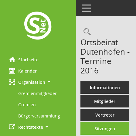
Toggle navigation
Rechercheau
Ortsbeirat
Dutenhofen -
Termine
Startseite
2016
Kalender
Organisation
Informationen
Gremienmitglieder
Mitglieder
Gremien
Vertreter
Bürgerversammlung
Rechtstexte
Sitzungen