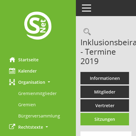
Toggle navigation
Rechercheau
Inklusionsbeira
- Termine
2019
Startseite
Kalender
Informationen
Organisation
Mitglieder
Gremienmitglieder
Gremien
Vertreter
Bürgerversammlung
Sitzungen
Rechtstexte