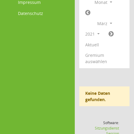
Impressum
Monat
Datenschutz
März
2021
Aktuell
Gremium
auswählen
Keine Daten
gefunden.
Software:
Sitzungsdienst
(Wird in
Session