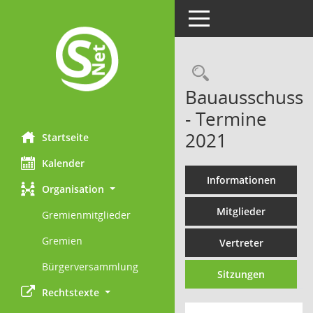
Toggle navigation
Rechercheau
Bauausschuss
- Termine
2021
Startseite
Kalender
Informationen
Organisation
Mitglieder
Gremienmitglieder
Gremien
Vertreter
Bürgerversammlung
Sitzungen
Rechtstexte