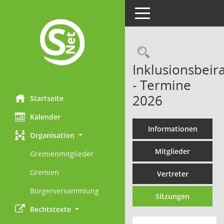
Toggle navigation
Rechercheau
Inklusionsbeira
- Termine
2026
Startseite
Kalender
Informationen
Organisation
Mitglieder
Gremienmitglieder
Gremien
Vertreter
Bürgerversammlung
Sitzungen
Rechtstexte