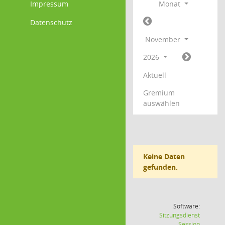
Impressum
Monat
Datenschutz
November
2026
Aktuell
Gremium
auswählen
Keine Daten
gefunden.
Software:
Sitzungsdienst
(Wird in
Session