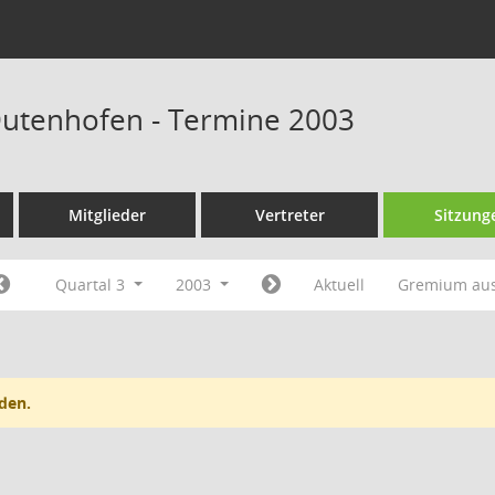
Dutenhofen - Termine 2003
Mitglieder
Vertreter
Sitzung
Quartal 3
2003
Aktuell
Gremium au
den.