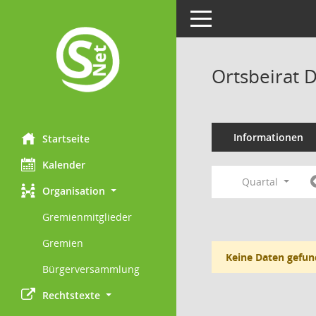
Toggle navigation
Ortsbeirat 
Informationen
Startseite
Kalender
Quartal
Organisation
Gremienmitglieder
Gremien
Keine Daten gefun
Bürgerversammlung
Rechtstexte