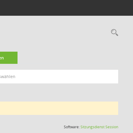
Rec
en
swählen
(Wird in
Software:
Sitzungsdienst
Session