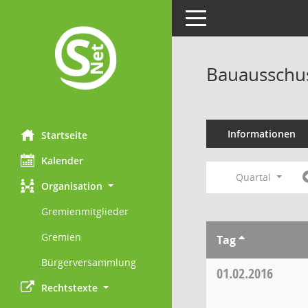
Toggle navigation
Bauausschus
Informationen
Startseite
Kalender
Quartal
Organisation
Gremienmitglieder
Gremien
Tag
Bürgerversammlung
01.02.2016
Rechtstexte