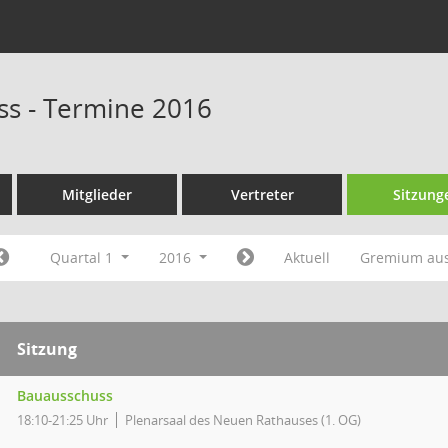
s - Termine 2016
Mitglieder
Vertreter
Sitzung
Quartal 1
2016
Aktuell
Gremium au
Sitzung
Bauausschuss
18:10-21:25 Uhr
Plenarsaal des Neuen Rathauses (1. OG)