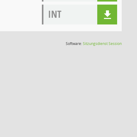
INT
(Wird in
Software:
Sitzungsdienst
Session