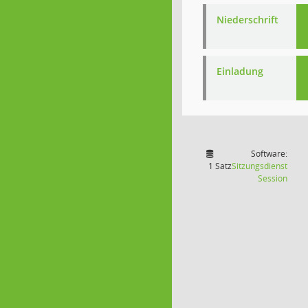
Niederschrift
Einladung
Software:
1 Satz
Sitzungsdienst
(Wird
Session