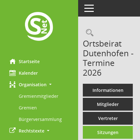
Toggle navigation
Rechercheau
Ortsbeirat
Dutenhofen -
Termine
Startseite
2026
Kalender
Organisation
Informationen
Gremienmitglieder
Mitglieder
Gremien
Vertreter
Bürgerversammlung
Rechtstexte
Sitzungen