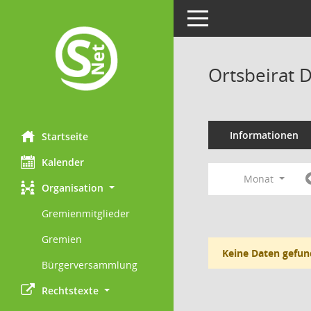
Toggle navigation
Ortsbeirat 
Informationen
Startseite
Kalender
Monat
Organisation
Gremienmitglieder
Gremien
Keine Daten gefun
Bürgerversammlung
Rechtstexte