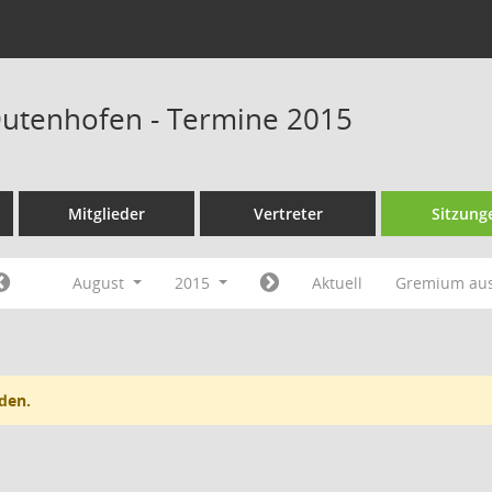
Dutenhofen - Termine 2015
Mitglieder
Vertreter
Sitzung
August
2015
Aktuell
Gremium au
den.