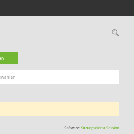
Rec
en
swählen
(Wird in
Software:
Sitzungsdienst
Session