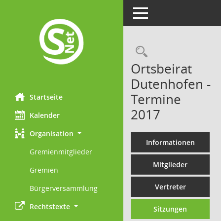
Toggle navigation
Rechercheau
Ortsbeirat
Dutenhofen -
Termine
Startseite
2017
Kalender
Organisation
Informationen
Gremienmitglieder
Mitglieder
Gremien
Vertreter
Bürgerversammlung
Rechtstexte
Sitzungen