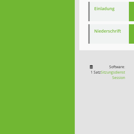
Einladung
Niederschrift
Software:
1 Satz
Sitzungsdienst
(Wird
Session