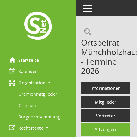
Toggle navigation
Rechercheau
Ortsbeirat
Münchholzhau
- Termine
Startseite
2026
Kalender
Organisation
Informationen
Gremienmitglieder
Mitglieder
Gremien
Vertreter
Bürgerversammlung
Rechtstexte
Sitzungen