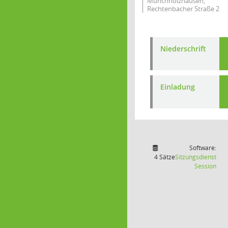
Münchholzhausen,
Rechtenbacher Straße 2
Niederschrift
Einladung
Software:
4 Sätze
Sitzungsdienst
(Wir
Session