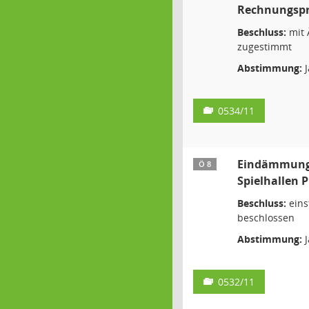
Rechnungsp
Beschluss:
mit 
zugestimmt
Abstimmung:
J
0534/11
Eindämmung
Ö 8
Spielhallen 
Beschluss:
eins
beschlossen
Abstimmung:
J
0532/11