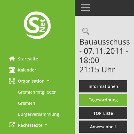
Toggle navigation
Rechercheau
Bauausschuss
- 07.11.2011 -
18:00-
Startseite
21:15 Uhr
Kalender
Organisation
Informationen
Gremienmitglieder
Tagesordnung
Gremien
TOP-Liste
Bürgerversammlung
Rechtstexte
Anwesenheit