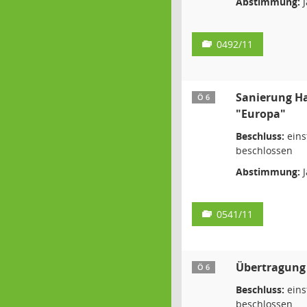
Abstimmung:
J
0492/11
Sanierung H
Ö 6
"Europa"
Beschluss:
eins
beschlossen
Abstimmung:
J
0541/11
Übertragung
Ö 6
Beschluss:
eins
beschlossen