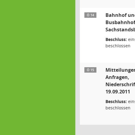
Bahnhof un
Ö 14
Busbahnhof 
Sachstandsb
Beschluss:
ein
beschlossen
Mitteilunge
Ö 15
Anfragen,
Niederschri
19.09.2011
Beschluss:
ein
beschlossen