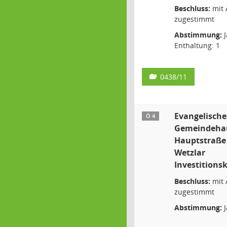
Beschluss:
mit 
zugestimmt
Abstimmung:
J
Enthaltung: 1
0438/11
Evangelische
Ö 4
Gemeindehau
Hauptstraße 
Wetzlar
Investitions
Beschluss:
mit 
zugestimmt
Abstimmung:
J