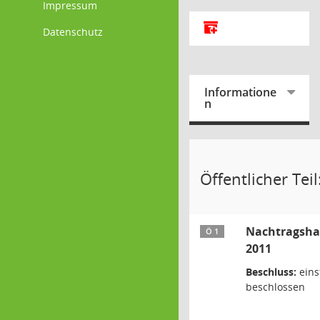
Impressum
Alle Dokumente zu d
Datenschutz
Informatione
n
Öffentlicher Teil
Nachtragsha
Ö 1
2011
Beschluss:
eins
beschlossen