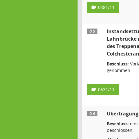
0481/11
Instandsetzu
Ö 5
Lahnbrücke 
des Treppen
Colchesteran
Beschluss:
Vorl
genommen
0531/11
Übertragung
Ö 6
Beschluss:
eins
beschlossen