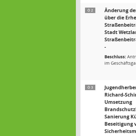
Änderung de
Ö 2
über die Erh
Straßenbeitr
Stadt Wetzlar
Straßenbeit
-
Beschluss:
Antr
im Geschäftsga
Jugendherber
Ö 3
Richard-Schi
Umsetzung
Brandschutz
Sanierung K
Beseitigung 
Sicherheits