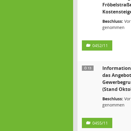
Fröbelstraß
Kostensteig
Beschluss:
Vor
genommen
0452/11
Information
Ö 13
das Angebot
Gewerbegru
(Stand Okto
Beschluss:
Vor
genommen
0455/11