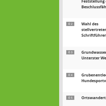
Feststellung 
Beschlussfäh
Wahl des
Ö 2
stellvertret
Schriftführer
Grundwasser
Ö 3
Unterster W
Grubenentle
Ö 4
Hundesportv
Ortswandert
Ö 5