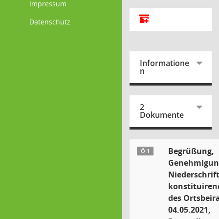
Impressum
Alle Dokumente zu d
Datenschutz
Informatione
n
2
Dokumente
Begrüßung,
Ö 1
Genehmigun
Niederschrift
konstituiren
des Ortsbeir
04.05.2021,