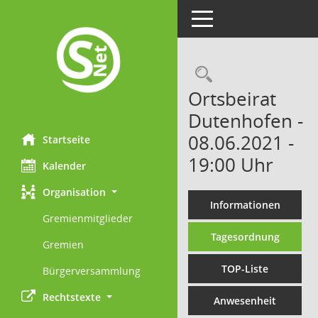
Toggle navigation
Rechercheau
Ortsbeirat
Dutenhofen -
08.06.2021 -
Startseite
19:00 Uhr
Kalender
Organisation
Informationen
Gremienmitglieder
Tagesordnung
Gremien
TOP-Liste
Bürgerversammlung
Rechtstexte
Anwesenheit