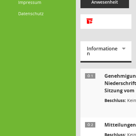
Anwesenheit
Impressum
Datenschutz
Alle Dokumente zu d
Informatione
n
Genehmigun
Ö 1
Niederschrift
Sitzung vom 
Beschluss:
Kein
Mitteilungen
Ö 2
Beschluss:
Kein