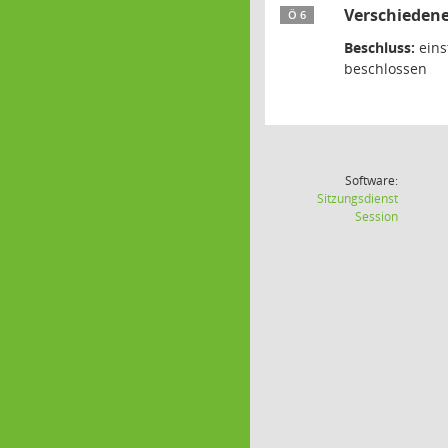
Verschieden
Ö 6
Beschluss:
eins
beschlossen
Software:
Sitzungsdienst
(Wird in
Session