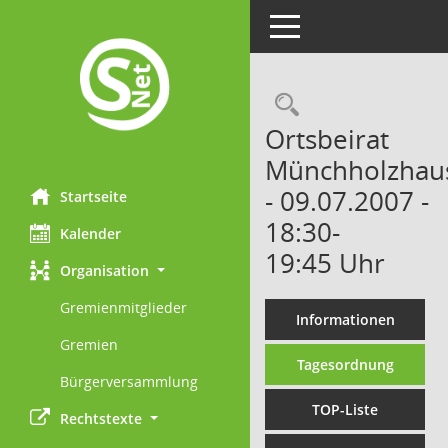
Toggle navigation
Rechercheau
Ortsbeirat
Münchholzhau
- 09.07.2007 -
Startseite
18:30-
Kalender
19:45 Uhr
Organisation
Gremienmitglieder
Informationen
Gremien
Tagesordnung
Bürgerversammlung
TOP-Liste
Rechtstexte