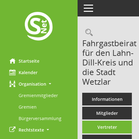
Toggle navigation
Rechercheau
Fahrgastbeirat
für den Lahn-
Dill-Kreis und
Startseite
die Stadt
Kalender
Wetzlar
Organisation
Gremienmitglieder
Informationen
Gremien
Mitglieder
Bürgerversammlung
Vertreter
Rechtstexte