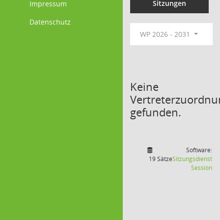
Sitzungen
Impressum
Datenschutz
WP 2026 - 2031
Keine
Vertreterzuordn
gefunden.
Software:
19 Sätze
Sitzungsdienst
(W
Session