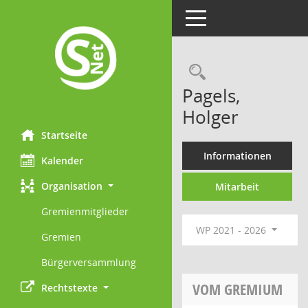
Toggle navigation
Rechercheau
Pagels,
Holger
Startseite
Informationen
Kalender
Organisation
Mitarbeit
Gremienmitglieder
WP 2021 - 2026
Gremien
Bürgerversammlung
VOM GREMIUM
Rechtstexte