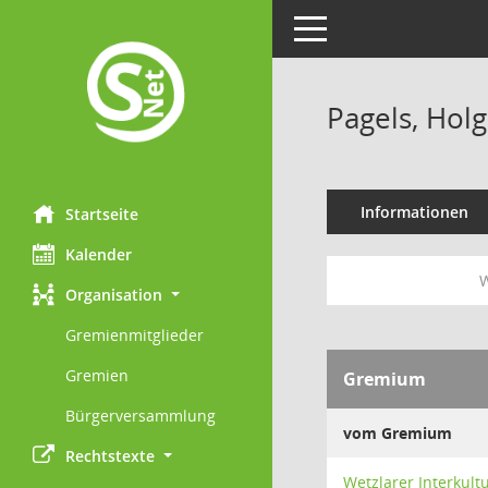
Toggle navigation
Pagels, Hol
Informationen
Startseite
Kalender
W
Organisation
Gremienmitglieder
Gremien
Gremium
Bürgerversammlung
vom Gremium
Rechtstexte
Wetzlarer Interkultu