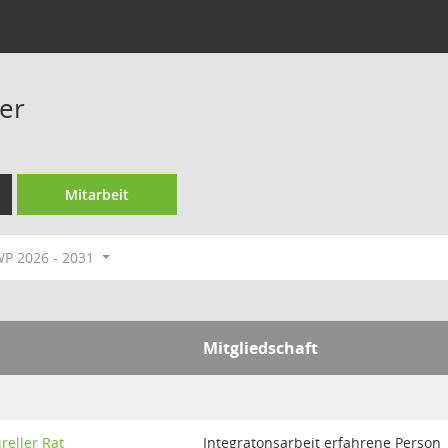
ger
Mitarbeit
P 2026 - 2031
Mitgliedschaft
reller Rat
Integratonsarbeit erfahrene Person