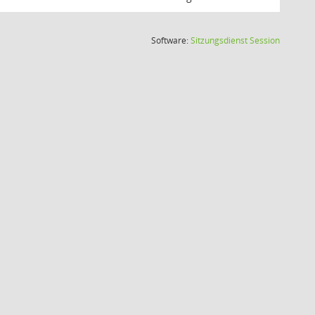
(Wird in
Software:
Sitzungsdienst
Session