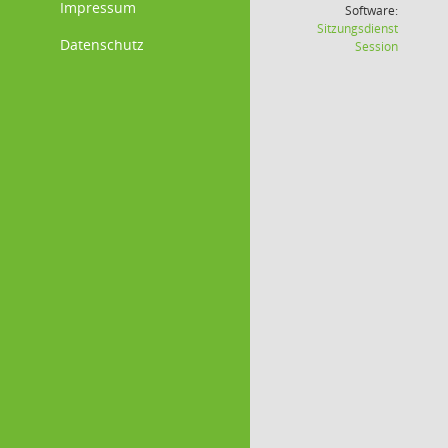
Impressum
Software:
Sitzungsdienst
Datenschutz
(Wird in
Session