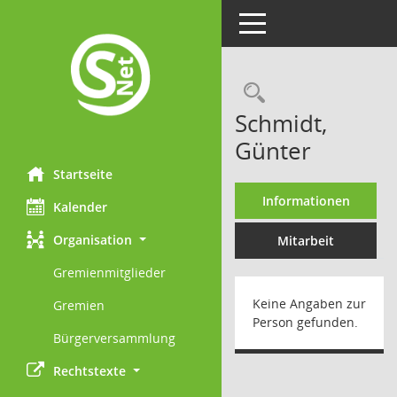
Toggle navigation
Rechercheau
Schmidt,
Günter
Startseite
Informationen
Kalender
Organisation
Mitarbeit
Gremienmitglieder
Keine Angaben zur
Gremien
Person gefunden.
Bürgerversammlung
Rechtstexte