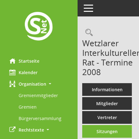
Toggle navigation
Rechercheau
Wetzlarer
Interkulturelle
Rat - Termine
Startseite
2008
Kalender
Organisation
Informationen
Gremienmitglieder
Mitglieder
Gremien
Vertreter
Bürgerversammlung
Rechtstexte
Sitzungen