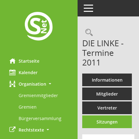
Toggle navigation
Rechercheau
DIE LINKE -
Termine
2011
Startseite
Kalender
Informationen
Organisation
Mitglieder
Gremienmitglieder
Gremien
Vertreter
Bürgerversammlung
Sitzungen
Rechtstexte