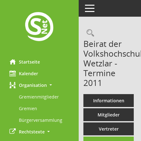
Toggle navigation
Rechercheau
Beirat der
Volkshochschu
Wetzlar -
Startseite
Termine
Kalender
2011
Organisation
Gremienmitglieder
Informationen
Gremien
Mitglieder
Bürgerversammlung
Vertreter
Rechtstexte