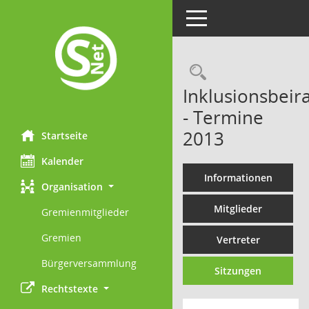
Toggle navigation
Rechercheau
Inklusionsbeira
- Termine
2013
Startseite
Kalender
Informationen
Organisation
Mitglieder
Gremienmitglieder
Gremien
Vertreter
Bürgerversammlung
Sitzungen
Rechtstexte