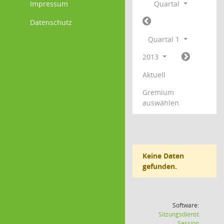
Impressum
Quartal
Datenschutz
Quartal 1
2013
Aktuell
Gremium
auswählen
Keine Daten
gefunden.
Software:
Sitzungsdienst
(Wird in
Session