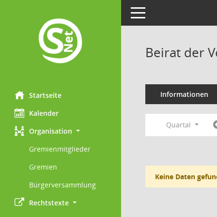
Toggle navigation
Beirat der 
Informationen
Startseite
Kalender
Quartal
Organisation
Gremienmitglieder
Gremien
Keine Daten gefun
Bürgerversammlung
Rechtstexte