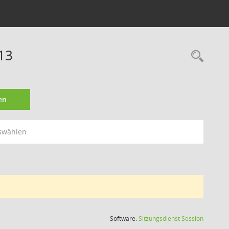
13
Rec
en
swählen
(Wird in
Software:
Sitzungsdienst
Session