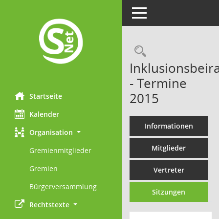
Toggle navigation
Rechercheau
Inklusionsbeira
- Termine
2015
Startseite
Kalender
Informationen
Organisation
Mitglieder
Gremienmitglieder
Gremien
Vertreter
Bürgerversammlung
Sitzungen
Rechtstexte