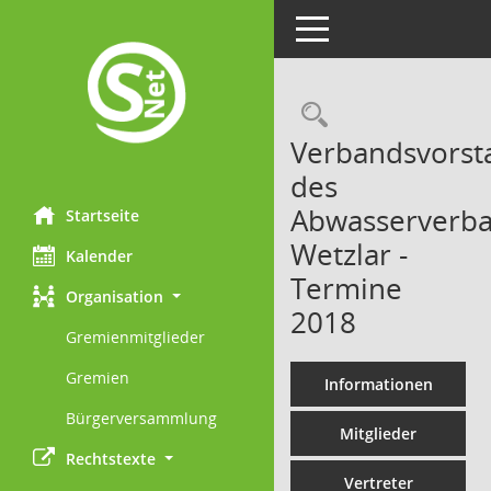
Toggle navigation
Rechercheau
Verbandsvorst
des
Abwasserverb
Startseite
Wetzlar -
Kalender
Termine
Organisation
2018
Gremienmitglieder
Gremien
Informationen
Bürgerversammlung
Mitglieder
Rechtstexte
Vertreter