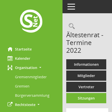
Toggle navigation
Rechercheau
Ältestenrat -
Termine
2022
Startseite
Kalender
Informationen
Organisation
Mitglieder
Gremienmitglieder
Gremien
Vertreter
Bürgerversammlung
Sitzungen
Rechtstexte