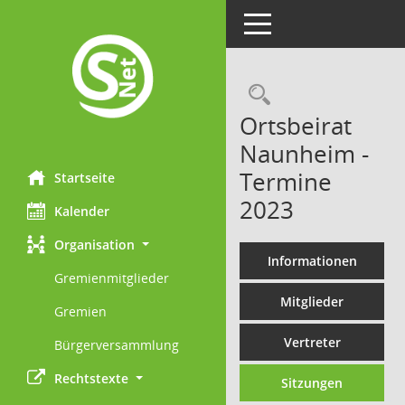
Toggle navigation
Rechercheau
Ortsbeirat
Naunheim -
Termine
Startseite
2023
Kalender
Organisation
Informationen
Gremienmitglieder
Mitglieder
Gremien
Vertreter
Bürgerversammlung
Rechtstexte
Sitzungen