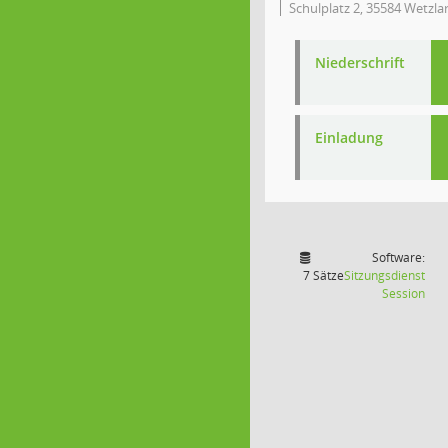
Schulplatz 2, 35584 Wetzla
Niederschrift
Einladung
Software:
7 Sätze
Sitzungsdienst
(Wir
Session