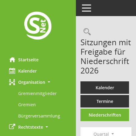
Toggle navigation
Rechercheau
Sitzungen mit
Freigabe für
Niederschrift
Startseite
2026
Kalender
Organisation
Kalender
Gremienmitglieder
Termine
Gremien
Niederschriften
Bürgerversammlung
Rechtstexte
Quartal