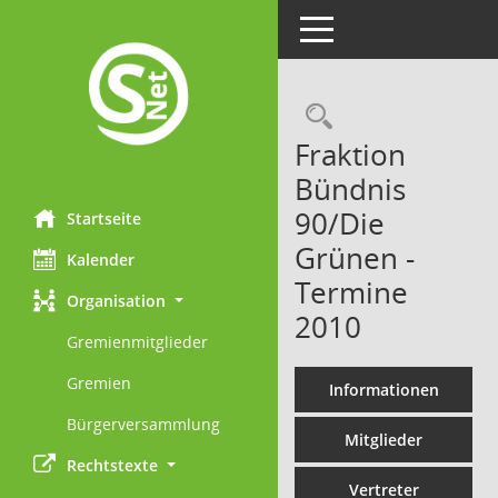
Toggle navigation
Rechercheau
Fraktion
Bündnis
90/Die
Startseite
Grünen -
Kalender
Termine
Organisation
2010
Gremienmitglieder
Gremien
Informationen
Bürgerversammlung
Mitglieder
Rechtstexte
Vertreter