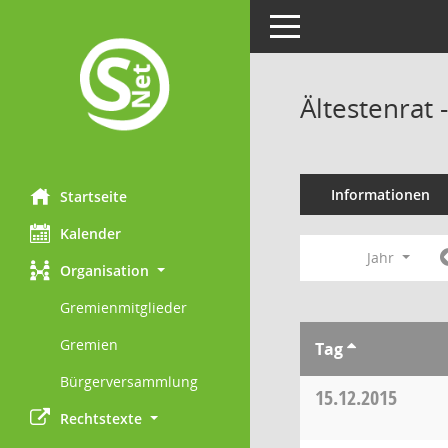
Toggle navigation
Ältestenrat
Informationen
Startseite
Kalender
Jahr
Organisation
Gremienmitglieder
Gremien
Tag
Bürgerversammlung
15.12.2015
Rechtstexte