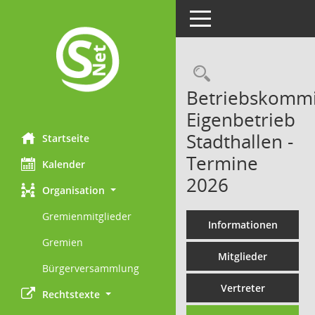
Toggle navigation
Rechercheau
Betriebskommi
Eigenbetrieb
Stadthallen -
Startseite
Termine
Kalender
2026
Organisation
Gremienmitglieder
Informationen
Gremien
Mitglieder
Bürgerversammlung
Vertreter
Rechtstexte