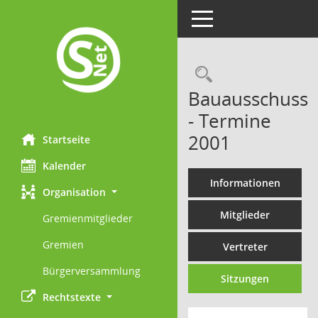
Toggle navigation
Rechercheau
Bauausschuss
- Termine
2001
Startseite
Kalender
Informationen
Organisation
Mitglieder
Gremienmitglieder
Gremien
Vertreter
Bürgerversammlung
Sitzungen
Rechtstexte