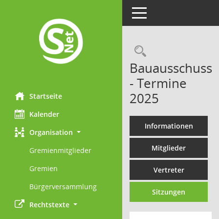
Toggle navigation
Rechercheau
Bauausschuss
- Termine
2025
Startseite
Kalender
Informationen
Organisation
Mitglieder
Gremienmitglieder
Gremien
Vertreter
Bürgerversammlung
Sitzungen
Rechtstexte