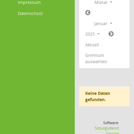
Impressum
Monat
Datenschutz
Januar
2025
Aktuell
Gremium
auswählen
Keine Daten
gefunden.
Software:
Sitzungsdienst
(Wird in
Session