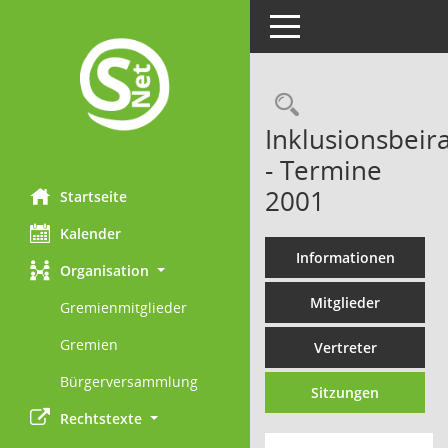
Toggle navigation
Rechercheau
Inklusionsbeira
- Termine
2001
Startseite
Kalender
Informationen
Organisation
Mitglieder
Gremienmitglieder
Gremien
Vertreter
Bürgerversammlung
Sitzungen
Rechtstexte