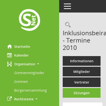
Toggle navigation
Rechercheau
Inklusionsbeira
- Termine
2010
Startseite
Kalender
Informationen
Organisation
Mitglieder
Gremienmitglieder
Gremien
Vertreter
Bürgerversammlung
Sitzungen
Rechtstexte