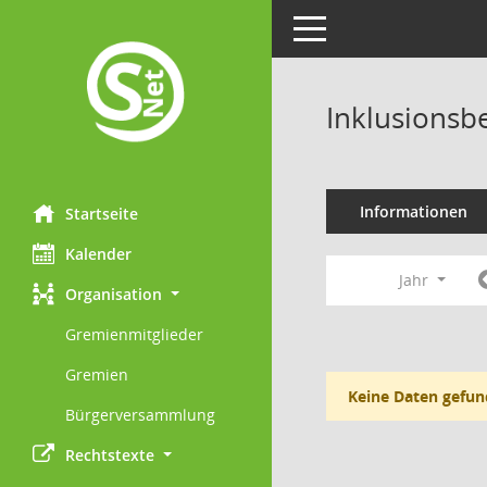
Toggle navigation
Inklusionsb
Informationen
Startseite
Kalender
Jahr
Organisation
Gremienmitglieder
Gremien
Keine Daten gefun
Bürgerversammlung
Rechtstexte