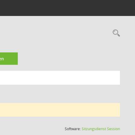
Rec
en
(Wird in
Software:
Sitzungsdienst
Session