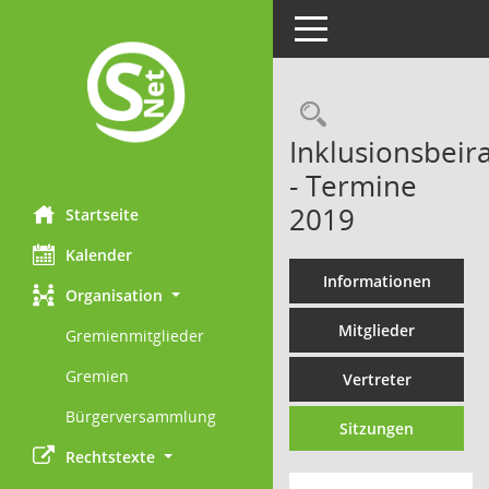
Toggle navigation
Rechercheau
Inklusionsbeira
- Termine
2019
Startseite
Kalender
Informationen
Organisation
Mitglieder
Gremienmitglieder
Gremien
Vertreter
Bürgerversammlung
Sitzungen
Rechtstexte