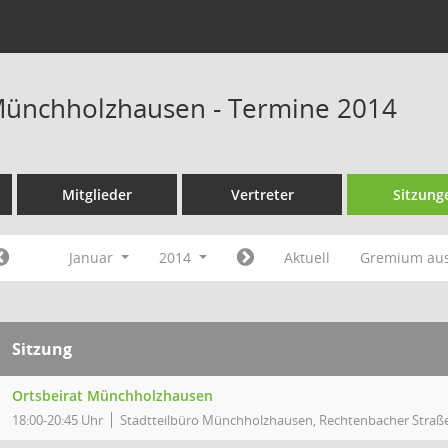
Münchholzhausen - Termine 2014
Mitglieder
Vertreter
Sitzung
Januar
2014
Aktuell
Gremium au
Sitzung
Ortsbeirat Münchholzhausen
18:00-20:45 Uhr
Stadtteilbüro Münchholzhausen, Rechtenbacher Straß