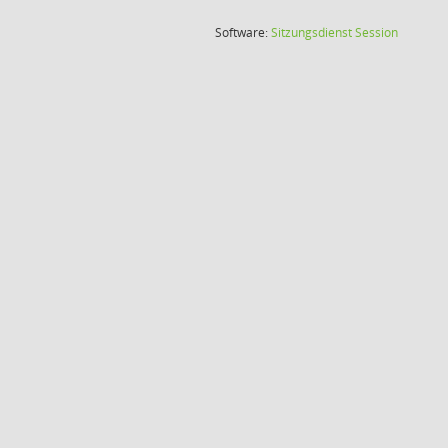
(Wird in
Software:
Sitzungsdienst
Session