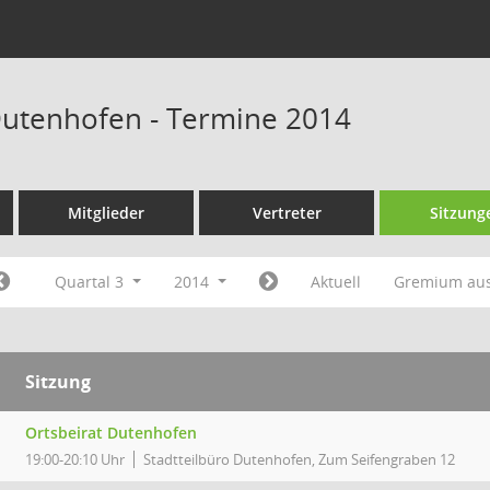
Dutenhofen - Termine 2014
Mitglieder
Vertreter
Sitzung
Quartal 3
2014
Aktuell
Gremium au
Sitzung
Ortsbeirat Dutenhofen
19:00-20:10 Uhr
Stadtteilbüro Dutenhofen, Zum Seifengraben 12