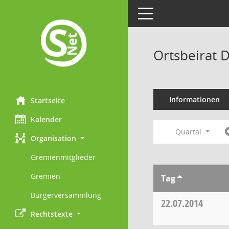
Toggle navigation
Ortsbeirat 
Informationen
Startseite
Kalender
Quartal
Organisation
Gremienmitglieder
Gremien
Tag
Bürgerversammlung
22.07.2014
Rechtstexte