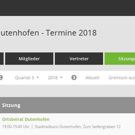
Dutenhofen - Termine 2018
Mitglieder
Vertreter
Sitzung
Quartal 3
2018
Aktuell
Gremium au
Sitzung
Ortsbeirat Dutenhofen
19:00-19:40 Uhr
Stadtteilbüro Dutenhofen, Zum Seifengraben 12