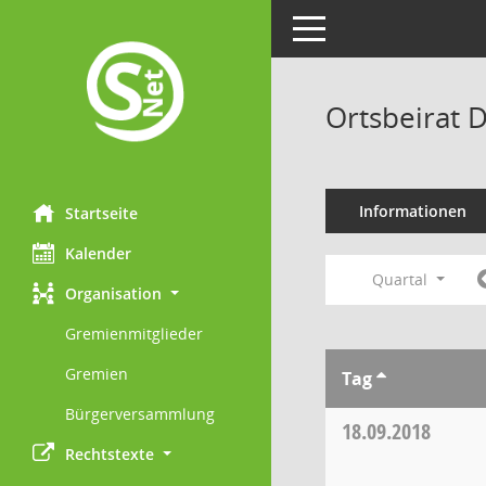
Toggle navigation
Ortsbeirat 
Informationen
Startseite
Kalender
Quartal
Organisation
Gremienmitglieder
Gremien
Tag
Bürgerversammlung
18.09.2018
Rechtstexte