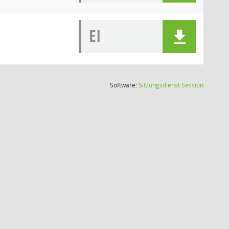
EI
(Wird in
Software:
Sitzungsdienst
Session