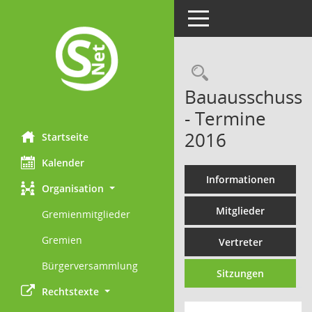
Toggle navigation
Rechercheau
Bauausschuss
- Termine
2016
Startseite
Kalender
Informationen
Organisation
Mitglieder
Gremienmitglieder
Gremien
Vertreter
Bürgerversammlung
Sitzungen
Rechtstexte