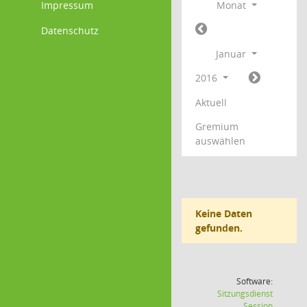
Impressum
Monat
Datenschutz
Januar
2016
Aktuell
Gremium
auswählen
Keine Daten
gefunden.
Software:
Sitzungsdienst
(Wird in
Session