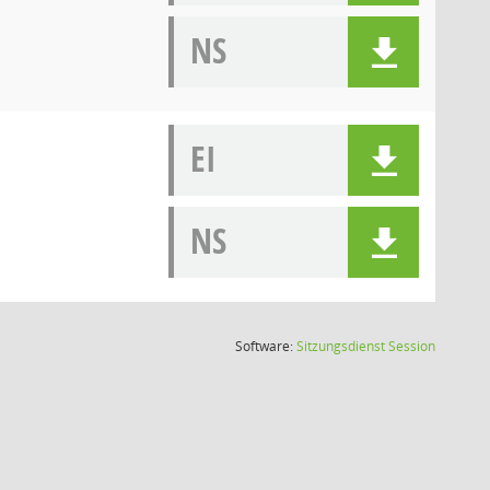
NS
EI
NS
(Wird in
Software:
Sitzungsdienst
Session