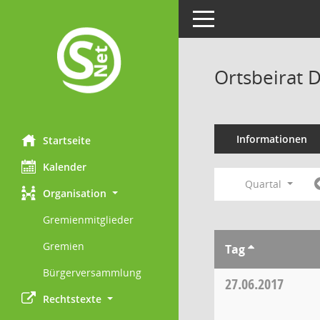
Toggle navigation
Ortsbeirat 
Informationen
Startseite
Kalender
Quartal
Organisation
Gremienmitglieder
Gremien
Tag
Bürgerversammlung
27.06.2017
Rechtstexte