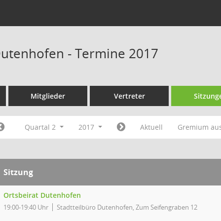
Dutenhofen - Termine 2017
Mitglieder
Vertreter
Sitzung
Quartal 2
2017
Aktuell
Gremium au
Sitzung
Ortsbeirat Dutenhofen
19:00-19:40 Uhr
Stadtteilbüro Dutenhofen, Zum Seifengraben 12