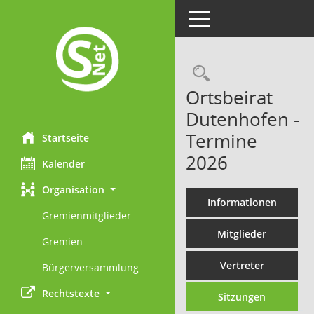
Toggle navigation
Rechercheau
Ortsbeirat
Dutenhofen -
Termine
Startseite
2026
Kalender
Organisation
Informationen
Gremienmitglieder
Mitglieder
Gremien
Vertreter
Bürgerversammlung
Rechtstexte
Sitzungen