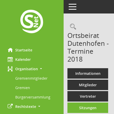
Toggle navigation
Rechercheau
Ortsbeirat
Dutenhofen -
Termine
Startseite
2018
Kalender
Organisation
Informationen
Gremienmitglieder
Mitglieder
Gremien
Vertreter
Bürgerversammlung
Rechtstexte
Sitzungen