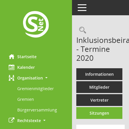
Toggle navigation
Rechercheau
Inklusionsbeira
- Termine
2020
Startseite
Kalender
Informationen
Organisation
Mitglieder
Gremienmitglieder
Gremien
Vertreter
Bürgerversammlung
Sitzungen
Rechtstexte