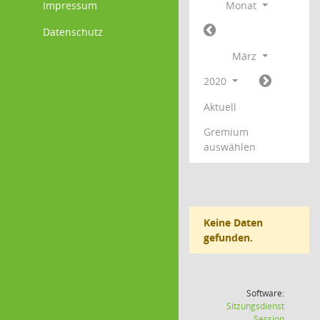
Impressum
Monat
Datenschutz
März
2020
Aktuell
Gremium
auswählen
Keine Daten
gefunden.
Software:
Sitzungsdienst
(Wird in
Session